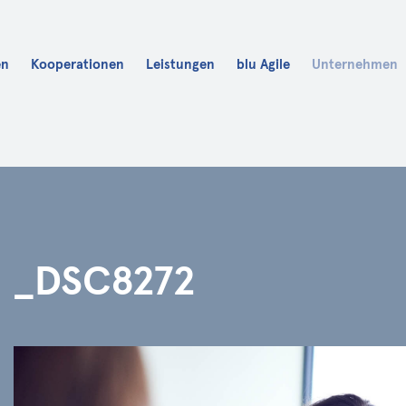
en
Kooperationen
Leistungen
blu Agile
Unternehmen
Karriere
blu Fit
blu Academy
_DSC8272