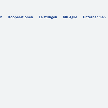
en
Kooperationen
Leistungen
blu Agile
Unternehmen
Karriere
blu Fit
blu Academy