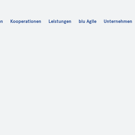
en
Kooperationen
Leistungen
blu Agile
Unternehmen
Karriere
blu Fit
blu Academy