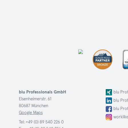
blu Professionals GmbH
blu Pro
Elsenheimerstr. 61
blu Pro
80687 München
blu Pro
Google Maps
worklik
Tel:
+49 (0) 89 540 226 0