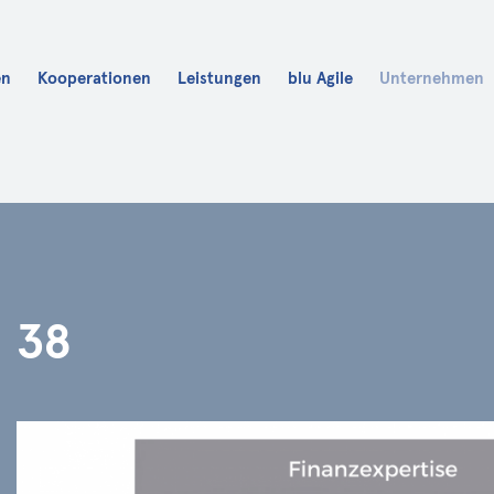
en
Kooperationen
Leistungen
blu Agile
Unternehmen
Karriere
blu Fit
blu Academy
38