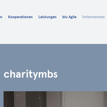
en
Kooperationen
Leistungen
blu Agile
Unternehmen
Karriere
blu Fit
blu Academy
charitymbs