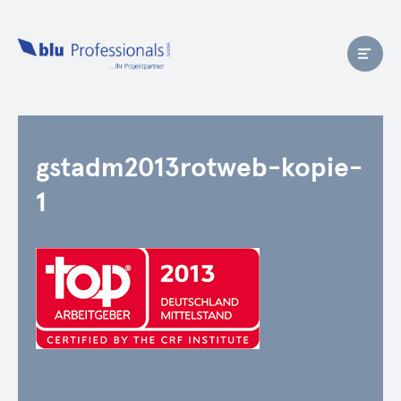
gstadm2013rotweb-kopie-
1