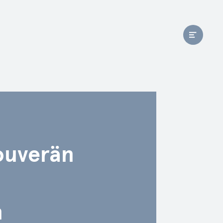
ouverän
n