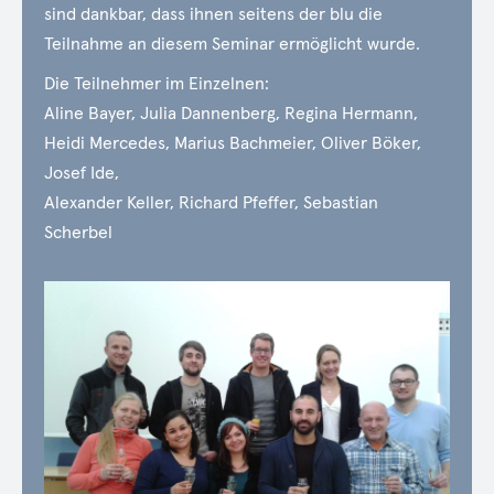
sind dankbar, dass ihnen seitens der blu die
Teilnahme an diesem Seminar ermöglicht wurde.
Die Teilnehmer im Einzelnen:
Aline Bayer, Julia Dannenberg, Regina Hermann,
Heidi Mercedes, Marius Bachmeier, Oliver Böker,
Josef Ide,
Alexander Keller, Richard Pfeffer, Sebastian
Scherbel