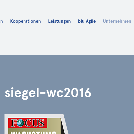
en
Kooperationen
Leistungen
blu Agile
Unternehmen
Karriere
blu Fit
blu Academy
siegel-wc2016