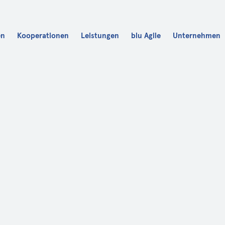
en
Kooperationen
Leistungen
blu Agile
Unternehmen
Karriere
blu Fit
blu Academy