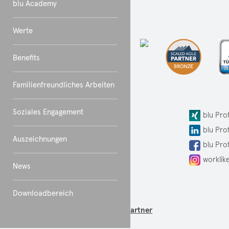
blu Academy
Werte
Benefits
Familienfreundliches Arbeiten
Soziales Engagement
blu Professionals GmbH
blu Pro
Elsenheimerstr. 61
blu Pro
Auszeichnungen
80687 München
blu Pro
Google Maps
worklik
News
Tel:
+49 (0) 89 540 226 0
Fax: +49 (0) 89 540 226 1
Downloadbereich
info@bluprofessionals.com
Finden Sie Ihren Ansprechpartner